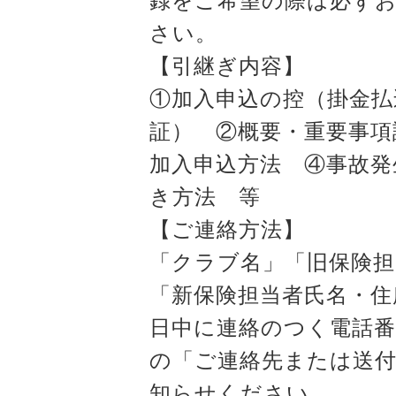
録をご希望の際は必ず
さい。
【引継ぎ内容】
①加入申込の控（掛金払
証） ②概要・重要事項
加入申込方法 ④事故発
き方法 等
【ご連絡方法】
「クラブ名」「旧保険担
「新保険担当者氏名・住
日中に連絡のつく電話番
の「ご連絡先または送
知らせください。